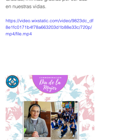
en nuestras vidas.
https://video.wixstatic.com/video/9823dc_df
8e1fc0171b4f78a663203d1b88e33c/720p/
mp4/file.mp4