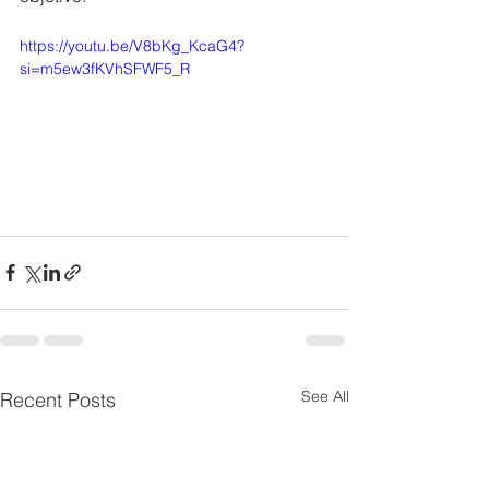
https://youtu.be/V8bKg_KcaG4?
si=m5ew3fKVhSFWF5_R
See All
Recent Posts