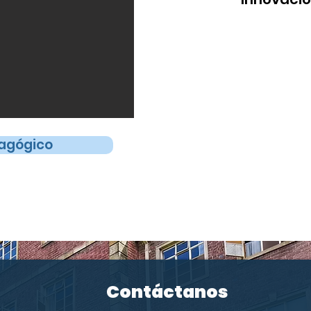
Formación integral a p
física-corporal, afect
estética, interpersonal
procesos pedagógic
facilitan los apren
pensamiento y las comp
persona y en la vi
agógico
permitiendo al estu
ciudadano 
Contáctanos