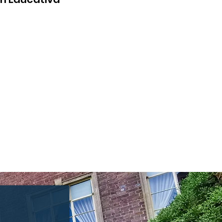
artir de las dimensiones:
iva, cognitiva, espiritual,
 y social. El modelo genera
os de alta calidad que
dizajes, desarrollo del
etencias, se enfoca en la
vencia de los valores,
diante construirse como
gestor de paz.