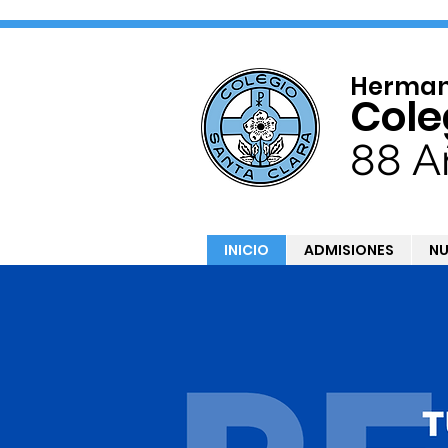
Hermana
Cole
88 A
INICIO
ADMISIONES
NU