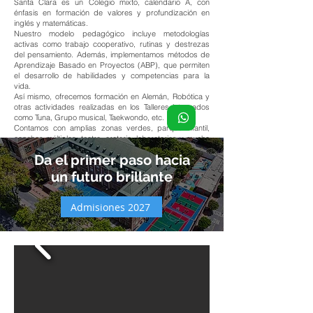
Santa Clara es un Colegio mixto, calendario A, con
énfasis en formación de valores y profundización en
inglés y matemáticas.
Nuestro modelo pedagógico incluye metodologías
activas como trabajo cooperativo, rutinas y destrezas
del pensamiento. Además, implementamos métodos de
Aprendizaje Basado en Proyectos (ABP), que permiten
el desarrollo de habilidades y competencias para la
vida.
Así mismo, ofrecemos formación en Alemán, Robótica y
otras actividades realizadas en los Talleres integrados
como Tuna, Grupo musical, Taekwondo, etc.
Contamos con amplias zonas verdes, parque infantil,
canchas múltiples, teatro, oratorio, laboratorios y mucho
más.
Da el primer paso hacia
un futuro brillante
Admisiones 2027