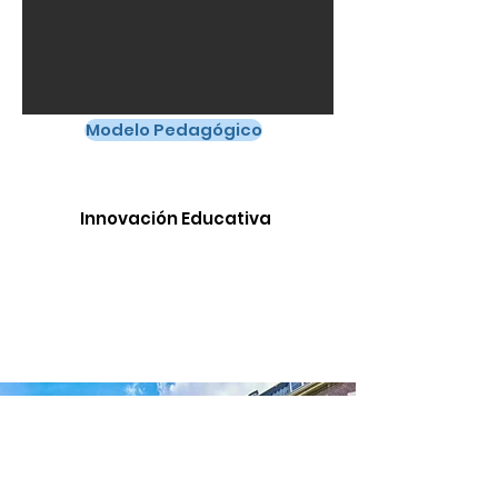
Modelo Pedagógico
Innovación Educativa
Formación integral a partir de las dimensiones: física-corporal,
afectiva, cognitiva, espiritual, estética, interpersonal y social. El
modelo genera procesos pedagógicos de alta calidad que
facilitan los aprendizajes, desarrollo del pensamiento y las
competencias, se enfoca en la persona y en la vivencia de los
valores, permitiendo al estudiante construirse como ciudadano
gestor de paz.
Contáctanos