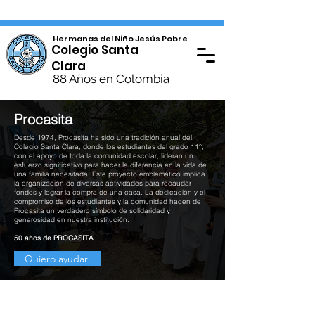
Hermanas del Niño Jesús Pobre
Colegio Santa
Clara
88 Años en Colombia
Procasita
Desde 1974, Procasita ha sido una tradición anual del
Colegio Santa Clara, donde los estudiantes del grado 11°,
con el apoyo de toda la comunidad escolar, lideran un
esfuerzo significativo para hacer la diferencia en la vida de
una familia necesitada. Este proyecto emblemático implica
la organización de diversas actividades para recaudar
fondos y lograr la compra de una casa. La dedicación y el
compromiso de los estudiantes y la comunidad hacen de
Procasita un verdadero símbolo de solidaridad y
generosidad en nuestra institución.
50 años de PROCASITA
Quiero ayudar