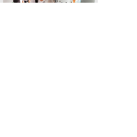
¿Cómo inició el proyecto
PROCASITA?
La historia de "Procasita" comenzó cuando Santa
Clara, al igual que otros colegios, realizaba una
excursión anual con las estudiantes de 11°.
Aunque el paseo era una tradición muy esperada,
en las niñas de esa época surgió el deseo de dejar
una huella basada en los valores inculcados por el
colegio.
Así, en el año 1974, tras una reflexión sobre la
situación de escasez que muchas personas
enfrentaban en Colombia y bajo la guía de la Hna.
María de la Inmaculada, decidieron transformar el
paseo anual de la promoción en una oportunidad
para regalar una casa a una familia necesitada.
Correo electrónico
informacioncsc@santaclara.edu.co